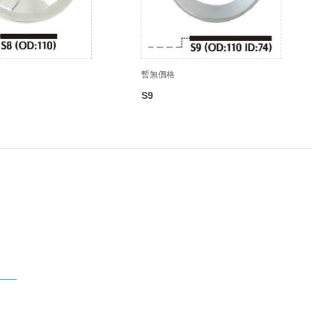
暫無價格
S9
163.COM
Jiangsu Province,China.