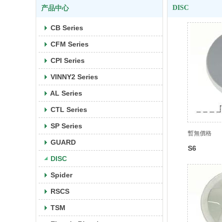
DISC
产品中心
CB Series
CFM Series
CPI Series
VINNY2 Series
AL Series
CTL Series
SP Series
暫無價格
GUARD
S6
DISC
Spider
RSCS
TSM