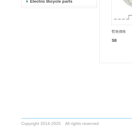
Electric Bicycle parts
暫無價格
S8
Tel +86-523-83786748
Email
ZHONGAIGUO@VIP.163.COM CYCLONESALE@VIP.
ADDRESS No.8,Dai Nan Industrial Zone,Xing Hua City,
Copyright 2014-2025 All rights reserved